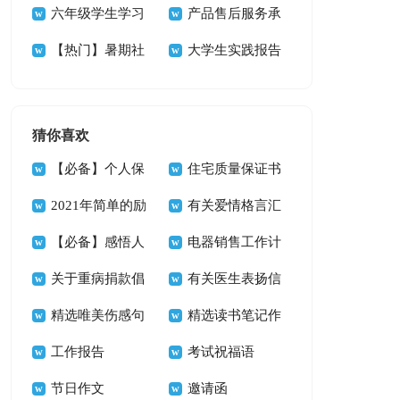
15篇
六年级学生学习
计划合集15篇
产品售后服务承
计划
【热门】暑期社
诺书(汇编15篇)
大学生实践报告
会实践报告
15篇
猜你喜欢
【必备】个人保
住宅质量保证书
证书三篇
2021年简单的励
九篇
有关爱情格言汇
志座右铭锦集67句
【必备】感悟人
总74句
电器销售工作计
生的格言合集60句
关于重病捐款倡
划
有关医生表扬信
议书集锦6篇
精选唯美伤感句
四篇
精选读书笔记作
子45条
工作报告
文三篇
考试祝福语
节日作文
邀请函