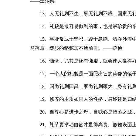
——王尔德
13、人无礼则不生，事无礼则不成，国家无
14、礼貌是最容易做到的事，也是最珍贵的
15、事业常成于坚忍，毁于急躁。我在沙漠
马落后，缓步的骆驼却不断前进。——萨迪
16、慷慨，尤其是还有谦虚，就会使人赢得
17、一个人的礼貌是一面照出它的肖像的镜
18、国尚礼则国昌，家尚礼则家大，身有礼
19、修养的本质如同人的性格，最终还是归
20、自尊心是进步之母，自贱心是堕落之源
21、礼节要举动自然才显得高贵。假如表面