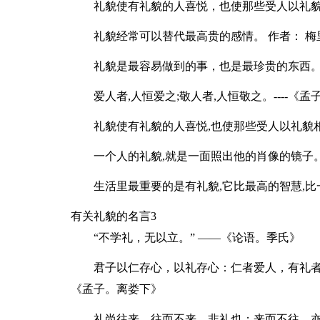
礼貌使有礼貌的人喜悦，也使那些受人以礼貌
礼貌经常可以替代最高贵的感情。 作者： 梅
礼貌是最容易做到的事，也是最珍贵的东西。
爱人者,人恒爱之;敬人者,人恒敬之。----《孟
礼貌使有礼貌的人喜悦,也使那些受人以礼貌相
一个人的礼貌,就是一面照出他的肖像的镜子。-
生活里最重要的是有礼貌,它比最高的智慧,比一
有关礼貌的名言3
“不学礼，无以立。” ——《论语。季氏》
君子以仁存心，以礼存心：仁者爱人，有礼者
《孟子。离娄下》
礼尚往来。往而不来，非礼也；来而不往，亦