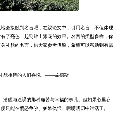
免地会接触到名言吧，在议论文中，引用名言，不但体现
时有了亮色，起到锦上添花的效果。名言的类型多样，你
有关礼貌的名言，供大家参考借鉴，希望可以帮助到有需
礼貌相待的人们喜悦。——孟德斯
、清醒与迷误的那种痛苦与幸福的事儿。但如果心里存
，便只能在愤怒争吵、妒嫉仇恨、唠唠叨叨中讨活了。