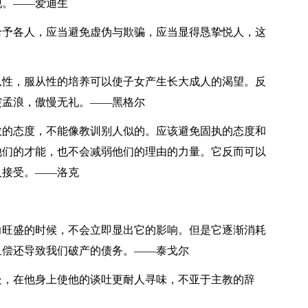
现。——爱迪生
给予各人，应当避免虚伪与欺骗，应当显得恳挚悦人，这
从性，服从性的培养可以使子女产生长大成人的渴望。反
突孟浪，傲慢无礼。——黑格尔
教的态度，不能像教训别人似的。应该避免固执的态度和
他们的才能，也不会减弱他们的理由的力量。它反而可以
人接受。——洛克
力旺盛的时候，不会立即显出它的影响。但是它逐渐消耗
且偿还导致我们破产的债务。——泰戈尔
处，在他身上使他的谈吐更耐人寻味，不亚于主教的辞