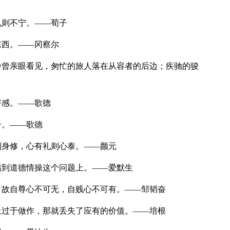
礼则不宁。——荀子
东西。——冈察尔
中曾亲眼看见，匆忙的旅人落在从容者的后边；疾驰的骏
好感。——歌德
子。——歌德
则身修，心有礼则心泰。——颜元
结到道德情操这个问题上。——爱默生
，故自尊心不可无，自贱心不可有。——邹韬奋
上过于做作，那就丢失了应有的价值。——培根