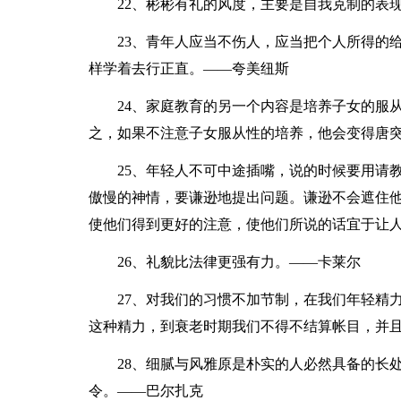
22、彬彬有礼的风度，主要是自我克制的表
23、青年人应当不伤人，应当把个人所得的
样学着去行正直。——夸美纽斯
24、家庭教育的另一个内容是培养子女的服
之，如果不注意子女服从性的培养，他会变得唐
25、年轻人不可中途插嘴，说的时候要用请
傲慢的神情，要谦逊地提出问题。谦逊不会遮住
使他们得到更好的注意，使他们所说的话宜于让
26、礼貌比法律更强有力。——卡莱尔
27、对我们的习惯不加节制，在我们年轻精
这种精力，到衰老时期我们不得不结算帐目，并
28、细腻与风雅原是朴实的人必然具备的长
令。——巴尔扎克