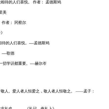
相待的人们喜悦。 作者： 孟德斯鸠
里美
 作者： 冈察尔
子》
待的人们喜悦。----孟德斯鸠
---歌德
切学识都重要。----赫尔岑
敬人。爱人者人恒爱之，敬人者人恒敬之。 ——孟子：
非礼也。 ——《礼记。曲礼上》