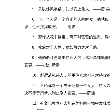
5、乐以移风易俗，礼以安上化人。——唐·
6、当一个人是一个真正的人的时候，他就应
谈，也不扭捏取宠。——雨果
7、蜜蜂从花中啜蜜，离开时营营的道谢。浮
8、礼貌对于人性，犹如热力之对于蜡。
9、他的谈吐总是平易近人的，这种单纯既掩
宽容。——托尔斯泰
10、所谓从礼待人，即用你喜欢别人对待你
11、不论你是一个男子还是一个女人，待人
决不等于用拳头制止别人发言。——萨迪
12、有文化教养的人能在美好的事物中发现