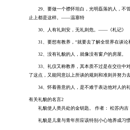
29、要做一个襟怀坦白，光明磊落的人，不
止上都是这样。——温塞特
30、人有礼则安，无礼则危。——《札记》
31、要想有教养，“就要去了解全世界在谈论
32、没有礼貌的人，就像没有窗户的房屋。
33、礼仪又称教养，其本质不过是在交往中
了这点，又能同意以上所谈的规则和准则并努力
34、怀着善意的人，是不难于表达他对人的
有关礼貌的名言2
礼貌使人类共处的金钥匙。 作者： 松苏内吉
礼貌是儿童与青年所应该特别小心地养成习惯的