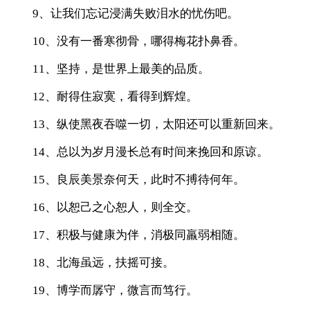
9、让我们忘记浸满失败泪水的忧伤吧。
10、没有一番寒彻骨，哪得梅花扑鼻香。
11、坚持，是世界上最美的品质。
12、耐得住寂寞，看得到辉煌。
13、纵使黑夜吞噬一切，太阳还可以重新回来。
14、总以为岁月漫长总有时间来挽回和原谅。
15、良辰美景奈何天，此时不搏待何年。
16、以恕己之心恕人，则全交。
17、积极与健康为伴，消极同羸弱相随。
18、北海虽远，扶摇可接。
19、博学而孱守，微言而笃行。