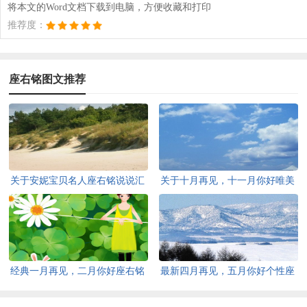
将本文的Word文档下载到电脑，方便收藏和打印
推荐度：
座右铭图文推荐
关于安妮宝贝名人座右铭说说汇
关于十月再见，十一月你好唯美
总（通用100句）
语录座右铭大全80句
经典一月再见，二月你好座右铭
最新四月再见，五月你好个性座
60句
右铭语录汇总（精选50句）