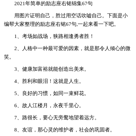
2021年简单的励志座右铭锦集67句
用图片证明自己，胜过用空话吹嘘自己。下面是小
编帮大家整理的励志座右铭67句,一起来看一下吧。
1、考场如战场，狭路相逢勇者胜！
2、人格中一种最可爱的因素，就是那令人倾心的微
笑。
3、健康加富裕就能创造出美来。
4、胜利和眼泪！这就是人生。
5、良好的习惯，如同一束鲜花。
6、故人江楼月，永夜千里心。
7、路很长，要心无旁鹜地望着远方。
8、友谊，那心灵的维护者，社会的巩固者。