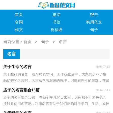
首页
总结
报告
合同
书信
实用范文
作文
祝福语
句子
>
>
当前位置：
首页
句子
名言
名言
关于生命的名言
2026-07-13
关于生命的名言 在平时的学习、工作或生活中，大家总少不了接
触优秀的名言吧，名言蕴含着深邃的哲理，闪耀着理性的光辉，在议
论文中既可作为论点，又可作为论据。什么样的名言才具...
孟子的名言集合15篇
2026-07-13
孟子的名言集合15篇 在我们平凡的日常里，大家都不可避免地会
接触并使用名言吧，巧用名言有助于我们正确对待学习、生活、成长
过程中出现的问题，培养健康、有益的兴趣爱好。你...