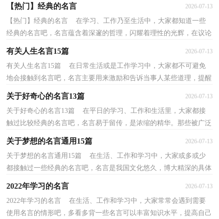
寻找优秀经典的名言吗？下面是小编为大家收集的关于...
【热门】经典的名言
2026-07-13
【热门】经典的名言 在学习、工作乃至生活中，大家都知道一些
经典的名言吧，名言蕴含着深邃的哲理，闪耀着理性的光辉，在议论
文中既可作为论点，又可作为论据。什么样的名言才具有...
有关人生名言15篇
2026-07-13
有关人生名言15篇 在日常生活或是工作学习中，大家都不可避免
地会接触到名言吧，名言主要用来激励和告诉当事人某些道理，提醒
人们在生活中时刻保持着某种精神品格。还在苦苦寻...
关于好奇心的名言13篇
2026-07-13
关于好奇心的名言13篇 在平日的学习、工作和生活里，大家都接
触过比较经典的名言吧，名言易于留传，是浓缩的精华。那些被广泛
运用的名言都是什么样子的呢？下面是小编帮大家整理...
关于梦想的名言通用15篇
2026-07-13
关于梦想的名言通用15篇 在生活、工作和学习中，大家或多或少
都接触过一些经典的名言吧，名言是我国文化悠久，博大精深的具体
体现。你知道什么样的名言才能算得上是优秀的名言...
2022年学习的名言
2026-07-13
2022年学习的名言 在生活、工作和学习中，大家常常会遇到需要
使用名言的情形吧，多看多背一些名言可以丰富知识水平，提高自己