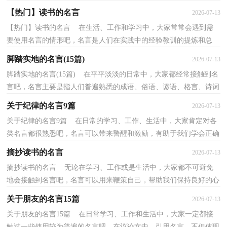
的文学修养。什么样的名言才具有借鉴意义呢？以下是...
【热门】读书的名言
2026-07-13
【热门】读书的名言 在生活、工作和学习中，大家常常会遇到需
要使用名言的情形吧，名言是人们在实践中的经验教训的提炼和总
结。那什么样的名言才是经典的名言呢？下面是小编为...
脚踏实地的名言(15篇)
2026-07-13
脚踏实地的名言(15篇) 在平平淡淡的日常中，大家都经常接触到名
言吧，名言主要是指人们普遍熟悉的成语、俗语、谚语、格言、诗词
等。那什么样的名言才算得上是经典呢？以下是小...
关于纪律的名言9篇
2026-07-13
关于纪律的名言9篇 在日常的学习、工作、生活中，大家肯定对各
类名言都很熟悉吧，名言可以带来警醒和激励，有助于我们学会正确
地做人和处事。名言的类型多样，你所见过的名言是...
摘抄读书的名言
2026-07-13
摘抄读书的名言 无论在学习、工作或是生活中，大家都不可避免
地会接触到名言吧，名言可以用来鞭策自己，帮助我们保持良好的心
理状态，树立信心。什么样的名言才具有借鉴意义呢？下...
关于朋友的名言15篇
2026-07-13
关于朋友的名言15篇 在日常学习、工作和生活中，大家一定都接
触过一些使用较为普遍的名言吧，在议论文中，引用名言，不但体现