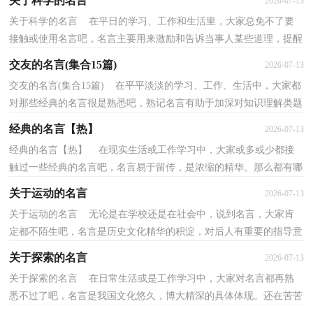
关于科学的名言
2026-07-13
关于科学的名言 在平日的学习、工作和生活里，大家总免不了要
接触或使用名言吧，名言主要用来激励和告诉当事人某些道理，提醒
人们在生活中时刻保持着某种精神品格。为了帮助大...
交友的名言(集合15篇)
2026-07-13
交友的名言(集合15篇) 在平平淡淡的学习、工作、生活中，大家都
对那些经典的名言很是熟悉吧，熟记名言有助于加深对知识理解类题
目的理解。那什么样的名言才是经典的名言呢？下...
经典的名言【热】
2026-07-13
经典的名言【热】 在现实生活或工作学习中，大家或多或少都接
触过一些经典的名言吧，名言易于留传，是浓缩的精华。那么都有哪
些类型的名言呢？以下是小编为大家整理的经典的名言...
关于运动的名言
2026-07-13
关于运动的名言 无论是在学校还是在社会中，说到名言，大家肯
定都不陌生吧，名言是历史文化精华的积淀，对后人有重要的指导意
义和警戒作用。什么样的名言才是好的名言呢？下面是小...
关于探索的名言
2026-07-13
关于探索的名言 在日常生活或是工作学习中，大家对名言都再熟
悉不过了吧，名言是我国文化悠久，博大精深的具体体现。还在苦苦