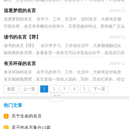
语言的丰富，还能增强观点的说服力，使文章顿时有了亮色...
追逐梦想的名言
2026-07-13
追逐梦想的名言 在学习、工作、生活中，说到名言，大家肯定都
不陌生吧，名言具有概括自然有力，言简意赅的特点。那些被广泛运
用的名言都是什么样子的呢？以下是小编收集整理的追逐...
读书的名言【荐】
2026-07-13
读书的名言【荐】 在日常学习、工作或生活中，大家都接触过比
较经典的名言吧，多看多背一些名言可以丰富知识水平，提高自己的
文学修养。究竟什么样的名言才是优秀经典的名言呢...
有关环保的名言
2026-07-12
有关环保的名言 在平凡的学习、工作、生活中，大家肯定对各类
名言都很熟悉吧，名言是指一些名人说的，写的，历史纪录的，经过
实践所得出的结论或建议，以及警世的比较有名的言语。你...
1
2
3
4
5
首页
上一页
下一页
尾页
热门文章
关于生命的名言
1
孟子的名言集合15篇
2