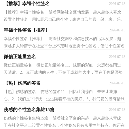
己。什么样的个性签名才受欢迎呢？以下是小编收集整...
【推荐】幸福个性签名
2026-07-13
【推荐】幸福个性签名 随着网络社交蓬勃发展，越来越多人喜欢
设置个性签名，用以展示自己的个性，表达自己的喜、怒、哀、乐。
你知道什么样的个性签名才让人过目不忘吗？下面是小...
幸福个性签名【推荐】
2026-07-13
幸福个性签名【推荐】 随着社交网络和信息技术的迅猛发展，越
来越多人钟情于在社交平台上不定时地更换个性签名，借助个性签名
可以让别人了解自己。什么样的个性签名才受网友...
微信正能量签名
2026-07-13
微信正能量签名 微信正能量签名11、炫丽的彩虹，永远都在雨过
天晴后。2、真正成功的人生，不在于成就的大小，而在于你是否努
力地去实现自我，喊出自己的声音，走出属于自己的道路...
【热】伤感的签名
2026-07-13
【热】伤感的签名 伤感的签名11、回忆让我苍白，未来让我痛
心。2、我们是平行线，远远隔着幸福的美好。3、我们爱的没有措只
是美丽的独秀太折蘑4、明明知道继续往前走是不会...
伤感的个性签名集锦15篇
2026-07-13
伤感的个性签名集锦15篇 随着社交平台的兴起，越来越多人青睐
于在社交平台上设置个性签名，个性签名具有实用性的特点。你还在