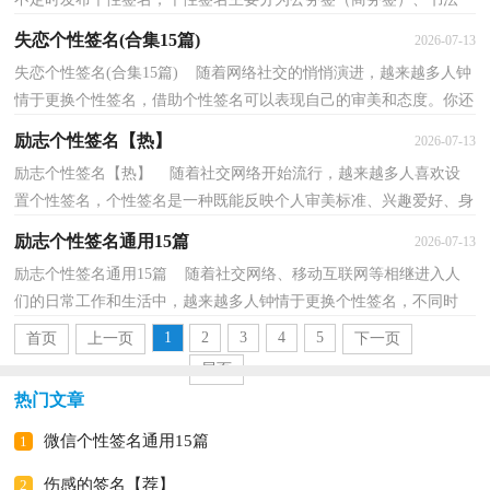
签、防伪签、趣味签、英文签等。什么样的个性签名才具...
失恋个性签名(合集15篇)
2026-07-13
失恋个性签名(合集15篇) 随着网络社交的悄悄演进，越来越多人钟
情于更换个性签名，借助个性签名可以表现自己的审美和态度。你还
在找有意思的个性签名文案吗？下面是小编为大家...
励志个性签名【热】
2026-07-13
励志个性签名【热】 随着社交网络开始流行，越来越多人喜欢设
置个性签名，个性签名是一种既能反映个人审美标准、兴趣爱好、身
份地位和国籍国别，又能给大家传递个人相关信息的...
励志个性签名通用15篇
2026-07-13
励志个性签名通用15篇 随着社交网络、移动互联网等相继进入人
们的日常工作和生活中，越来越多人钟情于更换个性签名，不同时
期，不同环境，个性签名是不一样的，体现出人的不同心境...
1
2
3
4
5
首页
上一页
下一页
尾页
热门文章
微信个性签名通用15篇
1
伤感的签名【荐】
2