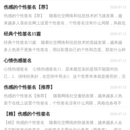
找有意思的个性签名文案吗？以下是小编帮大家整理...
伤感的个性签名【荐】
2026-07-13
伤感的个性签名【荐】 随着社交网络和信息技术的飞速发展，越
来越多人喜欢在网上设置个性签名，个性签名没有什么局限，风格也
各有不同。你还在找有意思的个性签名文案吗？下面是...
经典个性签名15篇
2026-07-13
经典个性签名15篇 随着社交网络和信息技术的迅猛发展，越来越
多人热衷于更换个性签名，用以彰显自己的个性和态度。那发什么样
的个性签名才不会烂大街呢？以下是小编收集整理的...
心情伤感签名
2026-07-13
心情伤感签名 心情伤感签名11、原来最悲哀的是我不能面对自
己。2、演绎的美好，在悲伤中死去3、这个世界本来就是痛苦的，没
有例外的4、我的泪光承载不了所有一切你要的爱。5...
伤感的个性签名【推荐】
2026-07-13
伤感的个性签名【推荐】 随着网络社交蓬勃发展，越来越多人热
衷于在线上设置个性签名，个性签名没有什么局限，风格也各有不
同。还在苦苦寻找新颖、独特的个性签名吗？下面是小编...
【精】伤感的个性签名
2026-07-13
【精】伤感的个性签名 随着社交网络的快速发展，越来越多人会
不定时发布个性签名，个性签名主要分为公务签（商务签）、书法