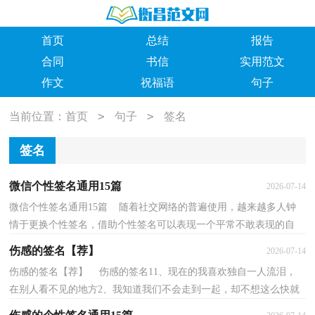
首页
总结
报告
合同
书信
实用范文
作文
祝福语
句子
>
>
当前位置：
首页
句子
签名
签名
微信个性签名通用15篇
2026-07-14
微信个性签名通用15篇 随着社交网络的普遍使用，越来越多人钟
情于更换个性签名，借助个性签名可以表现一个平常不敢表现的自
己。你还在找有意思的个性签名文案吗？以下是小编为...
伤感的签名【荐】
2026-07-14
伤感的签名【荐】 伤感的签名11、现在的我喜欢独自一人流泪，
在别人看不见的地方2、我知道我们不会走到一起，却不想这么快就
要说再见3、我这所剩无几的感情，已经被你剥夺完了...