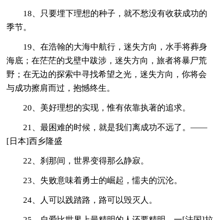
18、只要埋下理想的种子，就不愁没有收获成功的
季节。
19、在浩翰的大海中航行，迷失方向，水手将葬身
海底；在茫茫的戈壁中跋涉，迷失方向，旅者将暴尸荒
野；在无边的探索中寻找希望之光，迷失方向，你将会
与成功擦肩而过，抱憾终生。
20、美好理想的实现，惟有依靠执著的追求。
21、最困难的时候，就是我们离成功不远了。——
[日本]西乡隆盛
22、刹那间，世界变得那么静寂。
23、失败意味着勇士的崛起，懦夫的沉沦。
24、人可以践踏路，路可以毁灭人。
25、自爱比世界上最精明的人还要精明。一[法国]拉