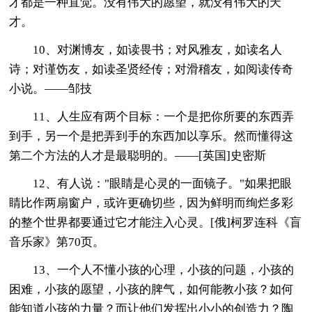
才都是一种直觉。没有伟大的愿望，就没有伟大的天
才。
10、对渊博友，如读畏书；对风雅友，如读名人
诗；对谨饬友，如读圣贤经传；对滑稽友，如阅读传奇
小说。——邹技
11、人生应有两个目标：一个是把你所要的东西弄
到手，另一个是把弄到手的东西加以享乐。然而懂得这
第二个方法的人才是最聪明的。——[英国]史密斯
12、有人说："眼睛是心灵的一面镜子。"如果把眼
睛比作两扇窗户，或许更确切些，因为鲜明而绚烂多彩
的整个世界都要通过它才能注入心灵。[俄]柯罗连科《盲
音乐家》第70页。
13、一个人不懂小孩的心理，小孩的问题，小孩的
困难，小孩的愿望，小孩的脾气，如何能教小孩？如何
能知道小孩的力量？而让他们发挥出小小的创造力？陶