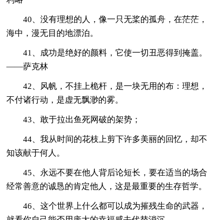
40、没有理想的人，像一只无桨的孤舟，在茫茫，
海中，漫无目的地漂泊。
41、成功是绝好的颜料，它使一切丑恶得到掩盖。
——萨克林
42、风帆，不挂上桅杆，是一块无用的布：理想，
不付诸行动，是虚无飘渺的雾。
43、敢于拉出鱼死网破的架势；
44、我从时间的花枝上剪下许多美丽的回忆，却不
知该献于何人。
45、永远不要在他人背后论短长，要在适当的场合
经常善意的诚恳的肯定他人，这是最重要的生存哲学。
46、这个世界上什么都可以成为摧残生命的武器，
就看你自己能否用庞大的幸福感去代替消沉。