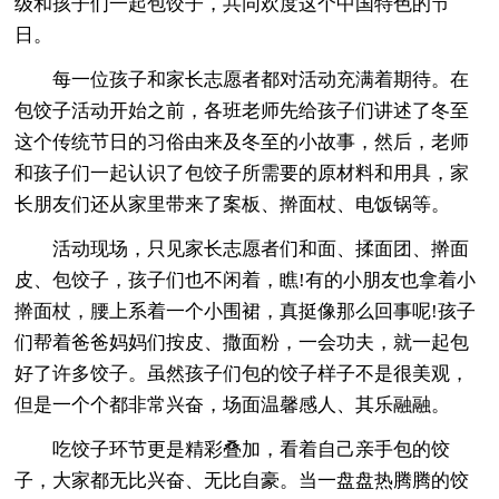
级和孩子们一起包饺子，共同欢度这个中国特色的节
日。
每一位孩子和家长志愿者都对活动充满着期待。在
包饺子活动开始之前，各班老师先给孩子们讲述了冬至
这个传统节日的习俗由来及冬至的小故事，然后，老师
和孩子们一起认识了包饺子所需要的原材料和用具，家
长朋友们还从家里带来了案板、擀面杖、电饭锅等。
活动现场，只见家长志愿者们和面、揉面团、擀面
皮、包饺子，孩子们也不闲着，瞧!有的小朋友也拿着小
擀面杖，腰上系着一个小围裙，真挺像那么回事呢!孩子
们帮着爸爸妈妈们按皮、撒面粉，一会功夫，就一起包
好了许多饺子。虽然孩子们包的饺子样子不是很美观，
但是一个个都非常兴奋，场面温馨感人、其乐融融。
吃饺子环节更是精彩叠加，看着自己亲手包的饺
子，大家都无比兴奋、无比自豪。当一盘盘热腾腾的饺