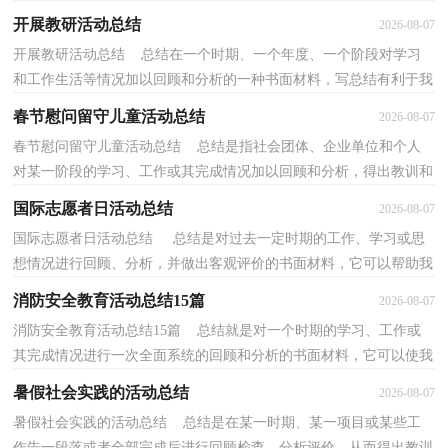
顾检查、分析评价，从而肯定成绩，得到经验，找...
开展教研活动总结
2026-08-07
开展教研活动总结 总结在一个时期、一个年度、一个阶段对学习
和工作生活等情况加以回顾和分析的一种书面材料，写总结有利于我
们学习和工作能力的提高，让我们抽出时间写写总...
春节慰问留守儿童活动总结
2026-08-07
春节慰问留守儿童活动总结 总结是指社会团体、企业单位和个人
对某一阶段的学习、工作或其完成情况加以回顾和分析，得出教训和
一些规律性认识的一种书面材料，通过它可以正确...
国际志愿者日活动总结
2026-08-07
国际志愿者日活动总结 总结是对过去一定时期的工作、学习或思
想情况进行回顾、分析，并做出客观评价的书面材料，它可以帮助我
们总结以往思想，发扬成绩，不妨让我们认真地完成...
消防安全教育活动总结15篇
2026-08-07
消防安全教育活动总结15篇 总结就是对一个时期的学习、工作或
其完成情况进行一次全面系统的回顾和分析的书面材料，它可以使我
们更有效率，不如我们来制定一份总结吧。但是却...
暑假社会实践的活动总结
2026-08-07
暑假社会实践的活动总结 总结是在某一时期、某一项目或某些工
作告一段落或者全部完成后进行回顾检查、分析评价，从而得出教训