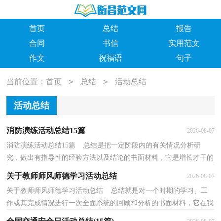
首页
总结
报告
合同
书信
实用范文
作文
祝福语
句子
>
>
当前位置：
首页
总结
活动总结
活动总结
消防演练活动总结15篇
2026-08-07
消防演练活动总结15篇 总结是把一定阶段内的有关情况分析研
究，做出有指导性的经验方法以及结论的书面材料，它是增长才干的
一种好办法，让我们一起认真地写一份总结吧。总结怎...
关于教师师风师德学习活动总结
2026-08-07
关于教师师风师德学习活动总结 总结就是对一个时期的学习、工
作或其完成情况进行一次全面系统的回顾和分析的书面材料，它在我
们的学习、工作中起到呈上启下的作用，是时候写...