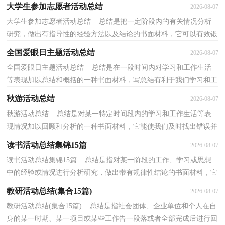
一些规律性认识的一种书面材料，它可以帮助我...
大学生参加志愿者活动总结
2026-08-07
大学生参加志愿者活动总结 总结是把一定阶段内的有关情况分析
研究，做出有指导性的经验方法以及结论的书面材料，它可以有效锻
炼我们的语言组织能力，让我们一起认真地写一份总...
全国爱眼日主题活动总结
2026-08-07
全国爱眼日主题活动总结 总结是在一段时间内对学习和工作生活
等表现加以总结和概括的一种书面材料，写总结有利于我们学习和工
作能力的提高，让我们一起认真地写一份总结吧。...
秋游活动总结
2026-08-07
秋游活动总结 总结是对某一特定时间段内的学习和工作生活等表
现情况加以回顾和分析的一种书面材料，它能使我们及时找出错误并
改正，让我们一起认真地写一份总结吧。如何把总...
读书活动总结集锦15篇
2026-08-07
读书活动总结集锦15篇 总结是指对某一阶段的工作、学习或思想
中的经验或情况进行分析研究，做出带有规律性结论的书面材料，它
可以促使我们思考，不妨坐下来好好写写总结吧。总...
教研活动总结(集合15篇)
2026-08-07
教研活动总结(集合15篇) 总结是指社会团体、企业单位和个人在自
身的某一时期、某一项目或某些工作告一段落或者全部完成后进行回