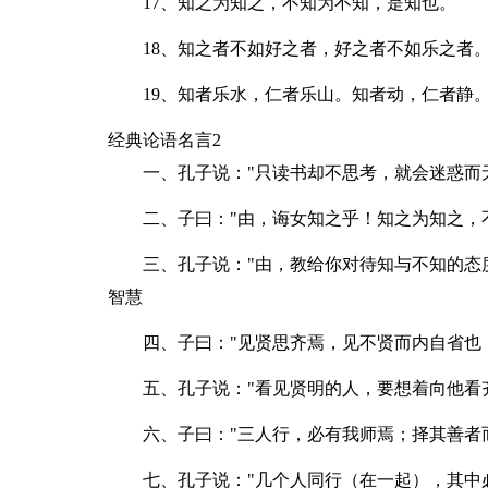
17、知之为知之，不知为不知，是知也。
18、知之者不如好之者，好之者不如乐之者
19、知者乐水，仁者乐山。知者动，仁者静
经典论语名言2
一、孔子说："只读书却不思考，就会迷惑而
二、子曰："由，诲女知之乎！知之为知之，
三、孔子说："由，教给你对待知与不知的态
智慧
四、子曰："见贤思齐焉，见不贤而内自省也
五、孔子说："看见贤明的人，要想着向他看
六、子曰："三人行，必有我师焉；择其善者
七、孔子说："几个人同行（在一起），其中