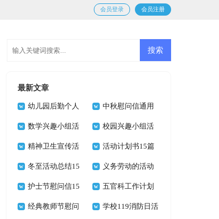
会员登录
会员注册
最新文章
幼儿园后勤个人
中秋慰问信通用
工作计划
数学兴趣小组活
15篇
校园兴趣小组活
动总结
精神卫生宣传活
动总结
活动计划书15篇
动总结
冬至活动总结15
义务劳动的活动
篇
护士节慰问信15
总结
五官科工作计划
篇
经典教师节慰问
学校119消防日活