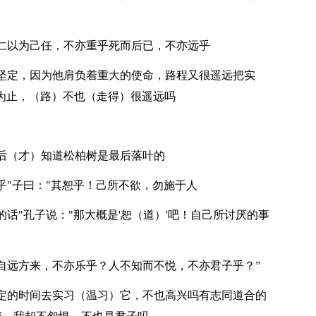
仁以为己任，不亦重乎死而后已，不亦远乎
坚定，因为他肩负着重大的使命，路程又很遥远把实
死为止，（路）不也（走得）很遥远吗
后（才）知道松柏树是最后落叶的
乎"子曰："其恕乎！己所不欲，勿施于人
话"孔子说："那大概是'恕（道）'吧！自己所讨厌的事
自远方来，不亦乐乎？人不知而不悦，不亦君子乎？”
定的时间去实习（温习）它，不也高兴吗有志同道合的