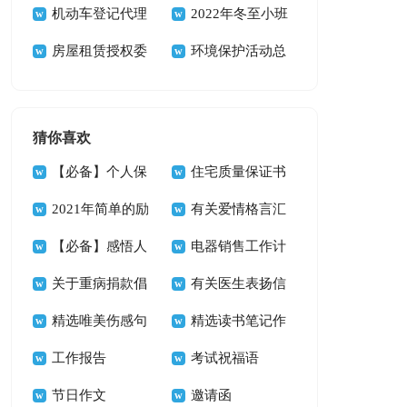
信
机动车登记代理
动总结
2022年冬至小班
委托书
房屋租赁授权委
活动总结
环境保护活动总
托书精选15篇
结
猜你喜欢
【必备】个人保
住宅质量保证书
证书三篇
2021年简单的励
九篇
有关爱情格言汇
志座右铭锦集67句
【必备】感悟人
总74句
电器销售工作计
生的格言合集60句
关于重病捐款倡
划
有关医生表扬信
议书集锦6篇
精选唯美伤感句
四篇
精选读书笔记作
子45条
工作报告
文三篇
考试祝福语
节日作文
邀请函