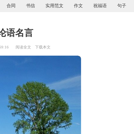
合同
书信
实用范文
作文
祝福语
句子
论语名言
59:16
阅读全文
下载本文