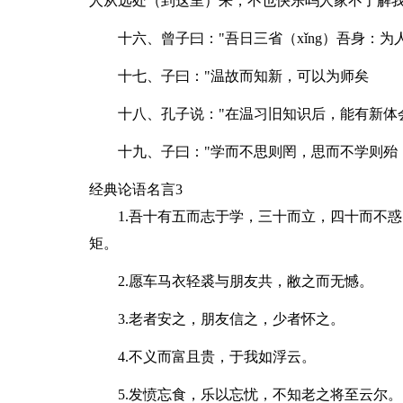
人从远处（到这里）来，不也快乐吗人家不了解
十六、曾子曰："吾日三省（xǐng）吾身：
十七、子曰："温故而知新，可以为师矣
十八、孔子说："在温习旧知识后，能有新体
十九、子曰："学而不思则罔，思而不学则殆
经典论语名言3
1.吾十有五而志于学，三十而立，四十而不
矩。
2.愿车马衣轻裘与朋友共，敝之而无憾。
3.老者安之，朋友信之，少者怀之。
4.不义而富且贵，于我如浮云。
5.发愤忘食，乐以忘忧，不知老之将至云尔。