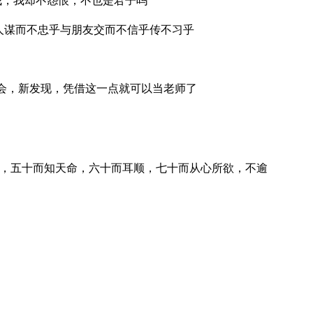
我，我却不怨恨，不也是君子吗
为人谋而不忠乎与朋友交而不信乎传不习乎
会，新发现，凭借这一点就可以当老师了
惑，五十而知天命，六十而耳顺，七十而从心所欲，不逾