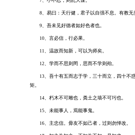
7、小不忍，则乱大谋。
8、易曰：天行健，君子以自强不息。有教无
9、吾未见好德者如好色者也。
10、言必信，行必果。
11、温故而知新，可以为师矣。
12、学而不思则罔，思而不学则殆。
13、吾十有五而志于学，三十而立，四十不
矩。
14、朽木不可雕也，粪土之墙不可圬也。
15、未能事人，焉能事鬼。
16、主忠信。毋友不如己者，过则勿惮改。