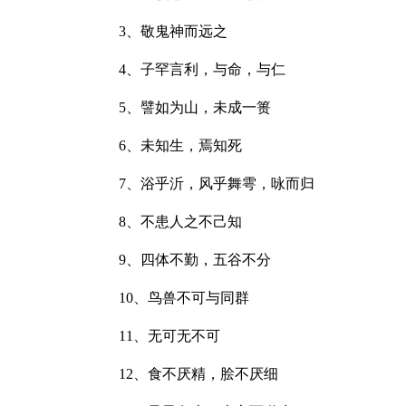
3、敬鬼神而远之
4、子罕言利，与命，与仁
5、譬如为山，未成一篑
6、未知生，焉知死
7、浴乎沂，风乎舞雩，咏而归
8、不患人之不己知
9、四体不勤，五谷不分
10、鸟兽不可与同群
11、无可无不可
12、食不厌精，脍不厌细