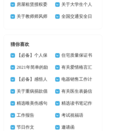
计划模板集锦10篇
房屋租赁授权委
划
关于大学生个人
托书(集锦15篇)
关于教师师风师
实习总结
全国交通安全日
德学习活动总结
活动总结(15篇)
猜你喜欢
【必备】个人保
住宅质量保证书
证书三篇
2021年简单的励
九篇
有关爱情格言汇
志座右铭锦集67句
【必备】感悟人
总74句
电器销售工作计
生的格言合集60句
关于重病捐款倡
划
有关医生表扬信
议书集锦6篇
精选唯美伤感句
四篇
精选读书笔记作
子45条
工作报告
文三篇
考试祝福语
节日作文
邀请函