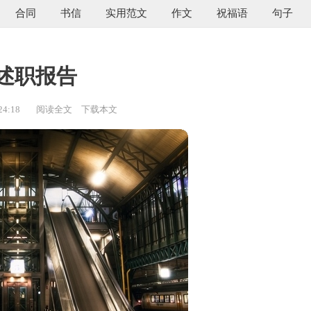
合同
书信
实用范文
作文
祝福语
句子
述职报告
24:18
阅读全文
下载本文