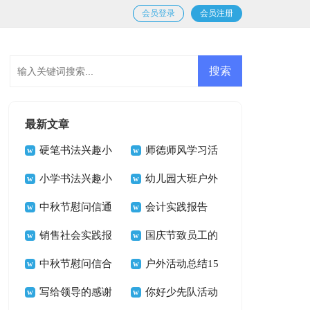
会员登录
会员注册
最新文章
硬笔书法兴趣小
师德师风学习活
组活动计划8篇
小学书法兴趣小
动总结
幼儿园大班户外
组活动计划11篇
中秋节慰问信通
活动计划
会计实践报告
用15篇
销售社会实践报
国庆节致员工的
告15篇
中秋节慰问信合
慰问信
户外活动总结15
集15篇
写给领导的感谢
篇
你好少先队活动