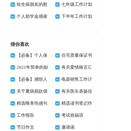
信
给生病朋友的慰
总结
七年级工作计划
问信
个人助学金感谢
下半年工作计划
信
(15篇)
猜你喜欢
【必备】个人保
住宅质量保证书
证书三篇
2021年简单的励
九篇
有关爱情格言汇
志座右铭锦集67句
【必备】感悟人
总74句
电器销售工作计
生的格言合集60句
关于重病捐款倡
划
有关医生表扬信
议书集锦6篇
精选唯美伤感句
四篇
精选读书笔记作
子45条
工作报告
文三篇
考试祝福语
节日作文
邀请函