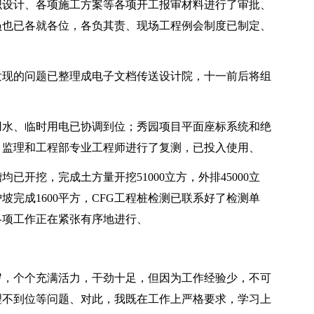
织设计、各项施工方案等各项开工报审材料进行了审批、
员也已各就各位，各负其责、现场工程例会制度已制定、
发现的问题已整理成电子文档传送设计院，十一前后将组
用水、临时用电已协调到位；秀园项目平面座标系统和绝
、监理和工程部专业工程师进行了复测，已投入使用、
槽均已开挖，完成土方量开挖51000立方，外排45000立
土护坡完成1600平方，CFG工程桩检测已联系好了检测单
各项工作正在紧张有序地进行、
岁，个个充满活力，干劲十足，但因为工作经验少，不可
理不到位等问题、对此，我既在工作上严格要求，学习上