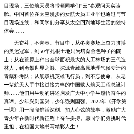
目现场，三位航天员将带领同学们“云”参观问天实验
舱。中国首位在太空漫步的女航天员王亚平也通过与节
目现场连线，和同学们分享从太空回到地球生活的独特
体会……
无奋斗，不青春。节目中，从冬奥赛场上奋力拼搏
的奥运冠军，到50年扎根土地只为培育金色种子的院
士；从在荒原上种出全球面积最大的人工林场的三代造
林人，到勇攀世界之巅、探源青藏高原地理气候变迁的
青藏科考队；从舰载机英雄飞行员，到不忘使命、从老
一辈航天人手中接过接力棒的中国载人航天工程总设计
师……他们用生动的讲述启发广大中小学生感悟奋斗的
真谛。少年兴则国兴，少年强则国强。2022年《开学第
一课》用一段段鲜活深刻、扣人心弦的故事，激励广大
青少年在新时代新征程上奋斗拼搏。愿同学们勇挑时代
重担，在祖国大地书写精彩人生！