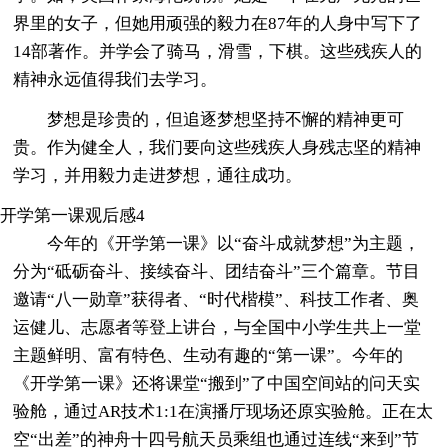
界里的女子，但她用顽强的毅力在87年的人身中写下了
14部著作。并学会了骑马，滑雪，下棋。这些残疾人的
精神永远值得我们去学习。
梦想是珍贵的，但追逐梦想坚持不懈的精神更可
贵。作为健全人，我们要向这些残疾人身残志坚的精神
学习，并用毅力走进梦想，通往成功。
开学第一课观后感4
今年的《开学第一课》以“奋斗成就梦想”为主题，
分为“砥砺奋斗、接续奋斗、团结奋斗”三个篇章。节目
邀请“八一勋章”获得者、“时代楷模”、科技工作者、奥
运健儿、志愿者等登上讲台，与全国中小学生共上一堂
主题鲜明、富有特色、生动有趣的“第一课”。今年的
《开学第一课》还将课堂“搬到”了中国空间站的问天实
验舱，通过AR技术1:1在演播厅现场还原实验舱。正在太
空“出差”的神舟十四号航天员乘组也通过连线“来到”节