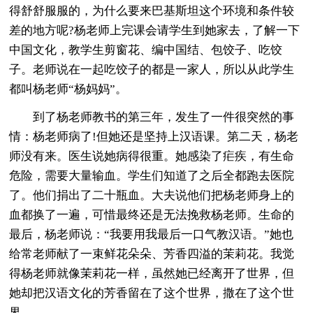
得舒舒服服的，为什么要来巴基斯坦这个环境和条件较
差的地方呢?杨老师上完课会请学生到她家去，了解一下
中国文化，教学生剪窗花、编中国结、包饺子、吃饺
子。老师说在一起吃饺子的都是一家人，所以从此学生
都叫杨老师“杨妈妈”。
到了杨老师教书的第三年，发生了一件很突然的事
情：杨老师病了!但她还是坚持上汉语课。第二天，杨老
师没有来。医生说她病得很重。她感染了疟疾，有生命
危险，需要大量输血。学生们知道了之后全都跑去医院
了。他们捐出了二十瓶血。大夫说他们把杨老师身上的
血都换了一遍，可惜最终还是无法挽救杨老师。生命的
最后，杨老师说：“我要用我最后一口气教汉语。”她也
给常老师献了一束鲜花朵朵、芳香四溢的茉莉花。我觉
得杨老师就像茉莉花一样，虽然她已经离开了世界，但
她却把汉语文化的芳香留在了这个世界，撒在了这个世
界。