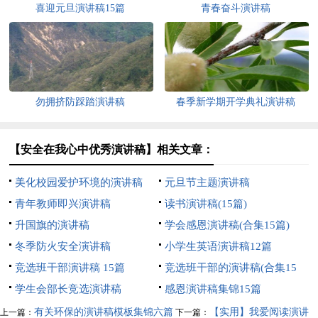
喜迎元旦演讲稿15篇
青春奋斗演讲稿
勿拥挤防踩踏演讲稿
春季新学期开学典礼演讲稿
【安全在我心中优秀演讲稿】相关文章：
美化校园爱护环境的演讲稿
元旦节主题演讲稿
青年教师即兴演讲稿
读书演讲稿(15篇)
升国旗的演讲稿
学会感恩演讲稿(合集15篇)
冬季防火安全演讲稿
小学生英语演讲稿12篇
竞选班干部演讲稿 15篇
竞选班干部的演讲稿(合集15
学生会部长竞选演讲稿
篇)
感恩演讲稿集锦15篇
有关环保的演讲稿模板集锦六篇
【实用】我爱阅读演讲
上一篇：
下一篇：