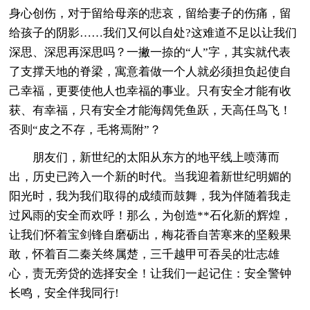
身心创伤，对于留给母亲的悲哀，留给妻子的伤痛，留
给孩子的阴影……我们又何以自处?这难道不足以让我们
深思、深思再深思吗？一撇一捺的“人”字，其实就代表
了支撑天地的脊梁，寓意着做一个人就必须担负起使自
己幸福，更要使他人也幸福的事业。只有安全才能有收
获、有幸福，只有安全才能海阔凭鱼跃，天高任鸟飞！
否则“皮之不存，毛将焉附”？
朋友们，新世纪的太阳从东方的地平线上喷薄而
出，历史已跨入一个新的时代。当我迎着新世纪明媚的
阳光时，我为我们取得的成绩而鼓舞，我为伴随着我走
过风雨的安全而欢呼！那么，为创造**石化新的辉煌，
让我们怀着宝剑锋自磨砺出，梅花香自苦寒来的坚毅果
敢，怀着百二秦关终属楚，三千越甲可吞吴的壮志雄
心，责无旁贷的选择安全！让我们一起记住：安全警钟
长鸣，安全伴我同行!