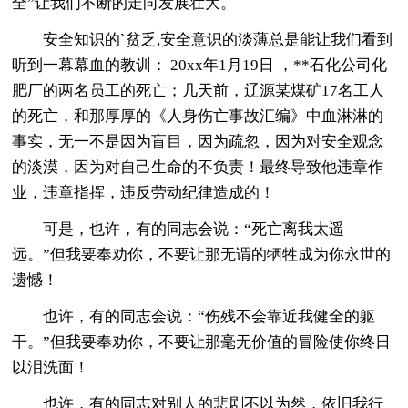
全”让我们不断的走向发展壮大。
安全知识的`贫乏,安全意识的淡薄总是能让我们看到
听到一幕幕血的教训： 20xx年1月19日 ，**石化公司化
肥厂的两名员工的死亡；几天前，辽源某煤矿17名工人
的死亡，和那厚厚的《人身伤亡事故汇编》中血淋淋的
事实，无一不是因为盲目，因为疏忽，因为对安全观念
的淡漠，因为对自己生命的不负责！最终导致他违章作
业，违章指挥，违反劳动纪律造成的！
可是，也许，有的同志会说：“死亡离我太遥
远。”但我要奉劝你，不要让那无谓的牺牲成为你永世的
遗憾！
也许，有的同志会说：“伤残不会靠近我健全的躯
干。”但我要奉劝你，不要让那毫无价值的冒险使你终日
以泪洗面！
也许，有的同志对别人的悲剧不以为然，依旧我行