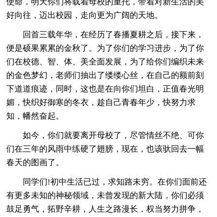
使命，明天你们将载着母校的重托，带着对新生活的美
好向往，迈出校园，走向更为广阔的天地。
回首三载年华，在经历了春播夏耕之后，接下来，
便是硕果累累的金秋了。为了你们的学习进步，为了你
们在校德、智、体、美全面发展，为了给你们编织未来
的金色梦幻，老师们抽出了缕缕心丝，在自己的额前刻
下道道痕迹，同时，这也是在向你们坦白，正值春光明
媚，快织好御寒的冬衣，趁自己青春年少，快努力求
知，幡然奋起。
如今，你们就要离开母校了，尽管情丝不绝、可你
们在三年的风雨中练硬了翅膀，现在，也该驮回去一幅
春天的图画了。
同学们!初中生活已过，求知路未穷。在你们面前还
有更多未知的神秘领域，未曾发现的新大陆，你们必须
鼓足勇气，拓野辛耕，人生之路漫长，权当努力拼争，