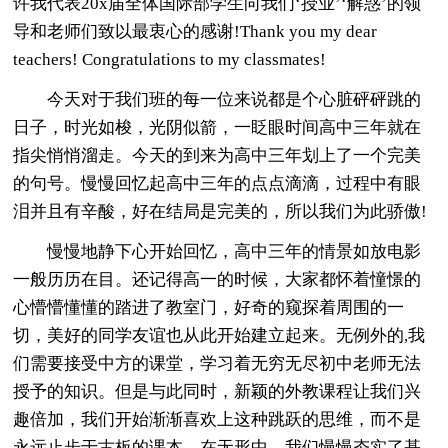
许我代表20x届全体国际部学生向我们‘授业’‘解惑’的领
导和老师们致以最衷心的感谢!Thank you my dear
teachers! Congratulations to my classmates!
今天对于我们班的每一位来说都是个心脏砰砰跳的
日子，时光如梭，光阴似箭，一眨眼时间高中三年就在
指尖悄悄溜走。今天的到来为高中三年划上了一个完美
的句号。慢慢回忆起高中三年的点点滴滴，过程中有眼
泪并且有辛酸，好在结局是完美的，所以我们为此骄傲!
慢慢地静下心开始回忆，高中三年的情景如放电影
一般历历在目。还记得高一的时候，大家都怀着憧憬的
心懵懵懂懂的踏进了教室门，好奇的窥探着周围的一
切，美好的同学友谊也从此开始建立起来。无例外的,我
们需要接受中方的课堂，学习着无穷无尽初中老师无法
授予的知识。但是与此同时，新颖的外教课程让我们兴
趣倍加，我们开始渐渐喜欢上这种跳跃的思维，而不是
永远止步于古板的课本。在无形中，我们慢慢夯实了基