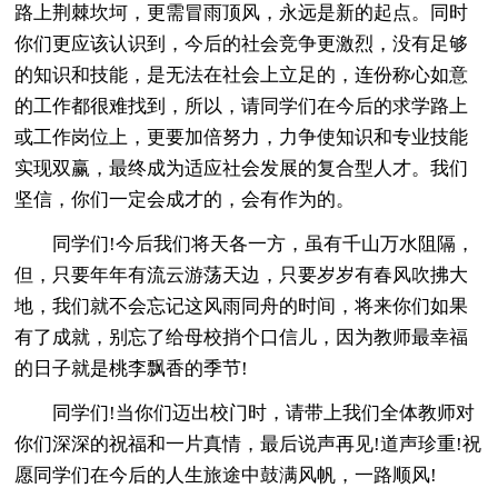
路上荆棘坎坷，更需冒雨顶风，永远是新的起点。同时
你们更应该认识到，今后的社会竞争更激烈，没有足够
的知识和技能，是无法在社会上立足的，连份称心如意
的工作都很难找到，所以，请同学们在今后的求学路上
或工作岗位上，更要加倍努力，力争使知识和专业技能
实现双赢，最终成为适应社会发展的复合型人才。我们
坚信，你们一定会成才的，会有作为的。
同学们!今后我们将天各一方，虽有千山万水阻隔，
但，只要年年有流云游荡天边，只要岁岁有春风吹拂大
地，我们就不会忘记这风雨同舟的时间，将来你们如果
有了成就，别忘了给母校捎个口信儿，因为教师最幸福
的日子就是桃李飘香的季节!
同学们!当你们迈出校门时，请带上我们全体教师对
你们深深的祝福和一片真情，最后说声再见!道声珍重!祝
愿同学们在今后的人生旅途中鼓满风帆，一路顺风!