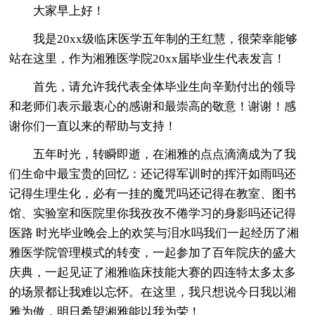
大家早上好！
我是20xx级临床医学五年制的王红慧，很荣幸能够
站在这里，作为湘雅医学院20xx届毕业生代表发言！
首先，请允许我代表全体毕业生向辛勤付出的领导
和老师们表示最衷心的感谢和最崇高的敬意！谢谢！感
谢你们一直以来的帮助与支持！
五年时光，转瞬即逝，在湘雅的点点滴滴成为了我
们生命中最宝贵的回忆：还记得军训时的挥汗如雨吗还
记得生理生化，必有一挂的魔咒吗还记得在教室、图书
馆、实验室和医院里你我孜孜不倦学习的身影吗还记得
医路 时光毕业晚会上的欢笑与泪水吗我们一起经历了湘
雅医学院管理模式的转变，一起参加了百年院庆的盛大
庆典，一起见证了湘雅临床技能大赛的四连特太多太多
的场景都让我难以忘怀。在这里，我只想说今日我以湘
雅为傲，明日希望湘雅能以我为荣！