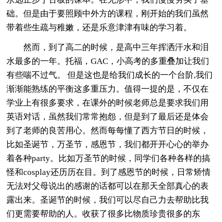
础。但是由于要照顾中外方的课程，刚开始的我们虽然
带着些生疏与稚嫩，还是乐意津津有味的学习着。
然而，到了高二的时候，是高中三年挥洒汗水和泪
水最多的一年。托福，GAC，小高考的多重叠加让我们
有些喘不过气。 但是这也是给我们成长的一个台阶,我们
渐渐能熟练的平衡这多重压力。值得一提的是，不仅在
学业上有很多要求，在课外的时候老师总是要求我们用
英语对话，虽然我们常常抱怨，但是到了最后还是体会
到了老师的良苦用心。然而每每懂了西方节日的时候，
比如圣诞节，万圣节，感恩节，我们都开开心心的举办
着各种party。比如万圣节的时候，同学们各种各样的搞
怪和cosplay还历历在目。到了感恩节的时候，日常矫情
无法对父母说出的感谢的话都可以在那天全部真心的表
露出来。圣诞节的时候，我们可以尽自己力去帮助比我
们更需要帮助的人。收获了很多比物质珍贵很多的东