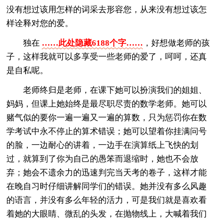
没有想过该用怎样的词采去形容您，从来没有想过该怎
样诠释对您的爱。
独在
……此处隐藏6188个字……
，好想做老师的孩
子，这样我就可以多享受一些老师的爱了，呵呵，还真
是自私呢。
老师终归是老师，在课下她可以扮演我们的姐姐、
妈妈，但课上她始终是最尽职尽责的数学老师。她可以
赌气似的要你一遍一遍又一遍的算数，只为惩罚你在数
学考试中永不停止的算术错误；她可以望着你挂满问号
的脸，一边耐心的讲着，一边手在演算纸上飞快的划
过，就算到了你为自己的愚笨而退缩时，她也不会放
弃；她会不遗余力的迅速判完当天考的卷子，这样才能
在晚自习时仔细讲解同学们的错误。她并没有多么风趣
的语言，并没有多么年轻的活力，可是我们就是喜欢看
着她的大眼睛、微乱的头发，在抛物线上，大喊着我们