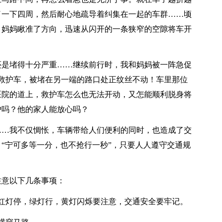
了一下四周，然后耐心地疏导着纠集在一起的车群……顷
，妈妈瞅准了方向，迅速从闪开的一条狭窄的空隙将车开
还是堵得十分严重……继续前行时，我和妈妈被一阵急促
0救护车，被堵在另一端的路口处正纹丝不动！车里那位
医院的道上，救护车怎么也无法开动，又怎能顺利脱身将
护吗？他的家人能放心吗？
……我不仅惆怅，车辆带给人们便利的同时，也造成了交
“宁可多等一分，也不抢行一秒”，只要人人遵守交通规
注意以下几条事项：
红灯停，绿灯行，黄灯闪烁要注意，交通安全要牢记。