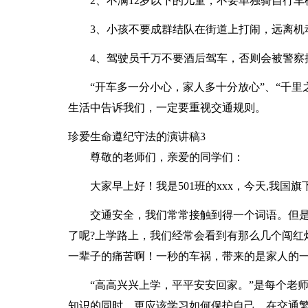
2、不满12岁以下的儿童，不要单独骑自行车
3、小孩不要成群结队在街道上打闹，远离机
4、驾驶员千万不要酒后驾车，否则会被警察
“开车多一分小心，家人多十分放心”、“千
生活中告诉我们，一定要重视交通规则。
珍爱生命遵纪守法的演讲稿3
尊敬的老师们，亲爱的同学们：
大家早上好！我是501班的xxx，今天,我
交通安全，我们常常接触到得一个词语。但
了呢?上学路上，我们经常会看到有那么几个闯红
一辈子的痛苦啊！一秒的车祸，带来的是家人的
“高高兴兴上学，平平安安回家。”是每个老
知识的同时，更应该学习如何保护自己。在交通