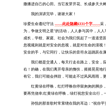
撒播进自己的心田。当它发芽开花、长成参天大
我的演讲完毕，谢谢大家！
珍爱生命遵纪守法
……此处隐藏6331个字……
采
为，争做文明之星”的活动，人人参与其中，人人
成长，学校、家庭、社会为我们筑起了一道道坚
忽视规则就是对安全的忽视，就是对生命的漠视
安全的手，与它同行，让快乐的音符永远跳跃在
我们都是交通人，每天行走在路上，安全，
右！的确，在我们离开母亲的搀扶，摇摇晃晃地行
有它，我们可能会摔跤，可能走不过风风雨雨，
红黄绿在呼唤，红灯呼唤你停留匆匆的脚步，
要再凭侥幸;红黄绿在呼唤，绿灯祝您安全出行，
孙悦的那首歌时常萦绕在我的耳边：“祝你平