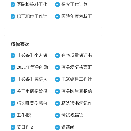
锦15篇
医院检验科工作
划
保安工作计划
计划15篇
职工职位工作计
医院年度考核工
划
作总结9篇
猜你喜欢
【必备】个人保
住宅质量保证书
证书三篇
2021年简单的励
九篇
有关爱情格言汇
志座右铭锦集67句
【必备】感悟人
总74句
电器销售工作计
生的格言合集60句
关于重病捐款倡
划
有关医生表扬信
议书集锦6篇
精选唯美伤感句
四篇
精选读书笔记作
子45条
工作报告
文三篇
考试祝福语
节日作文
邀请函