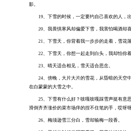
影。
19、下雪的时候，一定要约自己喜欢的人，
20、我畏惧寒风却偏爱下雪，我害怕喝酒却
21、下雪天，你背着我一步步的走着，雪花
22、下雪天，你想一起走到白头，我却怕你
23、晴天适合相见，雪天适合思念。
24、傍晚，大片大片的雪花，从昏暗的天空
在白蒙蒙的大雪之中。
25、下雪有什么好？吱嘎吱嘎踩雪声挺有意
滑倒齐齐涨价的菜市场痒的捏不住笔的手，哎呀
26、梅须逊雪三分白，雪却输梅一段香。