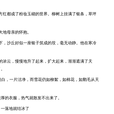
方红都成了粉妆玉砌的世界。柳树上挂满了银条，草坪
大地母亲的怀抱。
下，沙丘好似一座银子筑成的坟，毫无动静。他在寒冷
的浓云，慢慢地升了起来，扩大起来，渐渐遮满了天
了。
片银白，一片洁净，而雪花仍如柳絮，如棉花，如鹅毛从天
很厚的衣服，热气就散发不出来了。
，一落地就结冰了