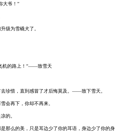
你大爷！”
。
们升级为雪橇犬了。
。
。
坐飞机的路上！”——致雪天
。
有去珍惜，直到感冒了才后悔莫及。——致下雪天。
而雪会再下，你却不再来。
是凉的。
都是那么的美，只是耳边少了你的耳语，身边少了你的身