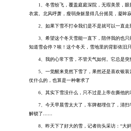
1、冬雪纷飞，覆盖庭庭深院，无瑕美景，眼
衣裳。北风呼萧，瘦弱身躯显得几分摇晃，凝眸
2、如果下雪不打伞我们是不是就可以一直走
3、希望这个冬天雪能一直下，陪伴我的也只
知道雪会停？唉！这个冬天，雪地里的背影依旧
4、我的心常下雪，不管天气如何。它总是突
5、一觉醒来竟然下雪了，果然还是喜欢银装
仗什么的，也算是一种奢求了
6、其实下雪没什么，只不过是上帝在撕他的
7、今天早晨雪太大了，车牌都埋住了，清扫
解锁了……
8、昨天下了好大的雪，记者街头采访：“大