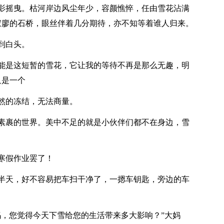
影摇曳。枯河岸边风尘年少，容颜憔悴，任由雪花沾满
寂廖的石桥，眼丝伴着几分期待，亦不知等着谁人归来。
到白头。
能是这短暂的雪花，它让我的等待不再是那么无趣，明
只是一个
然的冻结，无法商量。
素裹的世界。美中不足的就是小伙伴们都不在身边，雪
寒假作业罢了！
半天，好不容易把车扫干净了，一摁车钥匙，旁边的车
妈，您觉得今天下雪给您的生活带来多大影响？”大妈