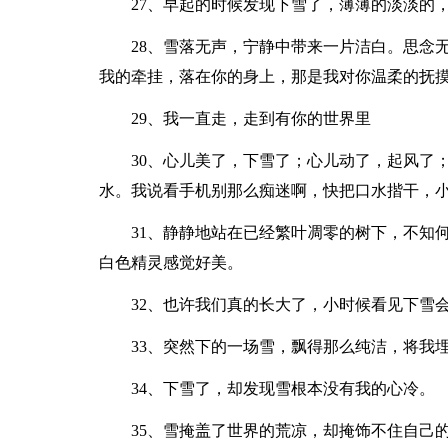
27、早起的时候发现下雪了，薄薄的淡淡的
28、雪落无声，宁静中带来一片洁白。思念
我的牵挂，落在你的身上，那是我对你温柔的抚
29、我一直走，走到有你的世界里
30、心儿美了，下雪了；心儿动了，起风了
水。我说看手机别那么痴迷啊，快把口水揩干，
31、静静地站在已经繁叶凋零的树下，不知
白色精灵感觉好美。
32、也许我们真的长大了，小时候看见下雪会
33、突然下的一场雪，飘得那么纯洁，将我
34、下雪了，却发现雪根本没有我的心冷。
35、雪掩盖了世界的荒凉，却掩饰不住自己