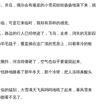
来。并且，偶尔会有顽皮的小雪花纷纷扬扬地落下来，就
来临，可是它来临时，我却有异样的感觉。
气，路边的行人已经绝迹了，飞鸟，走兽，消失的无影踪
的羊毛毯子，覆盖摘在这广漠的荒原上，闪着寒冷的银
在颤抖，河冻得僵硬了，空气也似乎要凝固起来。
乎恬静地睡着了那年冬天，那个冷呀，把人冻得鼻酸头
子似的猛刮，大雪满天飞风呜呜地吼了起来，暴风雪来
切都看不见了。