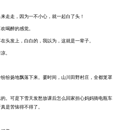
出来走走，因为一不小心，就一起白了头！
喜欢喝醉的感觉。
落在头发上，白白的，我以为，这就是一辈子。
着凉。
中纷纷扬地飘落下来。霎时间，山川田野村庄，全都笼罩
思的。可是下雪天发愁放课后怎么回家担心妈妈骑电瓶车
呀真是苦恼得不得了。