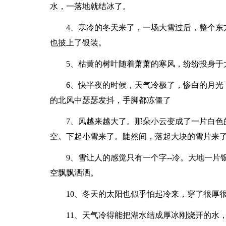
水，一落地就结冰了。
4、寒冷的冬天来了，一场大雪过后，整个东
也披上了银装。
5、枯黄的树叶随着萧萧的寒风，纷纷投身于
6、快半夜的时候，天气冷极了，惨白的月光
的北风中瑟瑟发抖，手脚都冻僵了
7、风越来越大了。那朵小云变成了一片白色
空。下起小雪来了。陡然间，落起大块的雪片来
9、雪让人的感觉只有一个字--冷。大地一
空飘飘洒洒。
10、冬天的太阳也似乎怕起冷来，穿了很厚
11、天气冷得能把湖水结成厚冰刚烧开的水