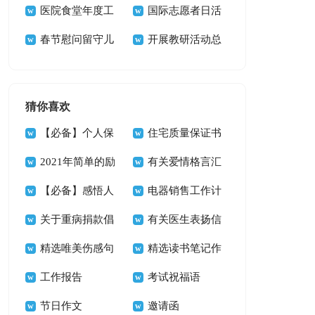
合15篇)
医院食堂年度工
函15篇
国际志愿者日活
作总结
春节慰问留守儿
动总结
开展教研活动总
童活动总结
结
猜你喜欢
【必备】个人保
住宅质量保证书
证书三篇
2021年简单的励
九篇
有关爱情格言汇
志座右铭锦集67句
【必备】感悟人
总74句
电器销售工作计
生的格言合集60句
关于重病捐款倡
划
有关医生表扬信
议书集锦6篇
精选唯美伤感句
四篇
精选读书笔记作
子45条
工作报告
文三篇
考试祝福语
节日作文
邀请函