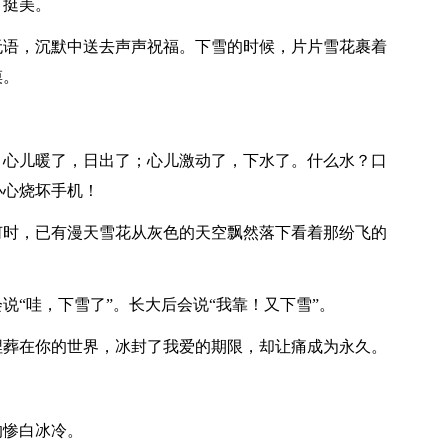
，挺美。
无语，沉默中送去声声祝福。下雪的时候，片片雪花裹着
摸。
；心儿暖了，日出了；心儿激动了，下水了。什么水？口
小心烧坏手机！
何时，已有漫天雪花从灰色的天空飘然落下看着那纷飞的
说“哇，下雪了”。长大后会说“我靠！又下雪”。
埋葬在你的世界，冰封了我爱的期限，却让痛成为永久。
的惨白冰冷。