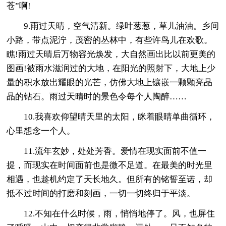
苍”啊!
9.雨过天晴，空气清新。绿叶葱葱，草儿油油。乡间
小路，带点泥泞，茂密的丛林中，有些许鸟儿在欢歌。
瞧!雨过天晴后万物容光焕发，大自然画出比以前更美的
图画!被雨水滋润过的大地，在阳光的照射下，大地上少
量的积水放出耀眼的光芒，仿佛大地上镶嵌一颗颗亮晶
晶的钻石。雨过天晴时的景色令每个人陶醉……
10.我喜欢仰望晴天里的太阳，眯着眼睛单曲循环，
心里想念一个人。
11.流年玄妙，处处芳香。爱情在现实面前不值一
提，而现实在时间面前也是微不足道。在最美的时光里
相遇，也趁机约定了天长地久。但所有的铭誓至诺，却
抵不过时间的打磨和刻画，一切一切终归于平淡。
12.不知在什么时候，雨，悄悄地停了。风，也屏住