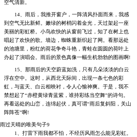
空气清新。
14、雨后，我推开窗户，一阵清风扑面而来，我感
到空气无比新鲜。嫩绿的树梢闪着金光，天过架起一座
美丽的彩虹桥。小鸟欢快的从窗前飞过，知了在树上也
唱起了欢快的歌。墙边，蜘蛛重新织起了网。看那远处
的池塘里，粉红的荷花争奇斗艳，青蛙在圆圆的荷叶上
办起了演唱会。雨后的景色真像一幅生机勃勃的图画啊!
15、那雨后的天空蔚蓝如洗，只有几朵淡淡的白云
浮在空中。这时，从西北天际间，出现一条七色的彩
虹，与蓝天、白云相映衬，令人心愉神爽。于是，我不
禁想起了“赤橙黄绿青蓝紫，谁持彩练当空舞”的诗句。
再看远处的山峦，连绵起伏，真可谓“雨后复斜阳，关山
阵阵苍”啊!
雨过天晴的唯美句子9
1、打雷下雨我都不怕，不经历风雨怎么能见彩虹。