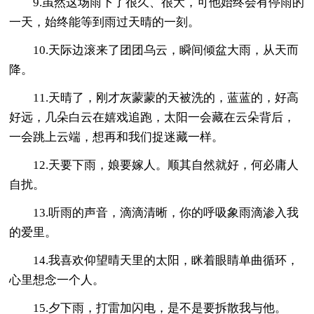
9.虽然这场雨下了很久、很大，可他始终会有停雨的
一天，始终能等到雨过天晴的一刻。
10.天际边滚来了团团乌云，瞬间倾盆大雨，从天而
降。
11.天晴了，刚才灰蒙蒙的天被洗的，蓝蓝的，好高
好远，几朵白云在嬉戏追跑，太阳一会藏在云朵背后，
一会跳上云端，想再和我们捉迷藏一样。
12.天要下雨，娘要嫁人。顺其自然就好，何必庸人
自扰。
13.听雨的声音，滴滴清晰，你的呼吸象雨滴渗入我
的爱里。
14.我喜欢仰望晴天里的太阳，眯着眼睛单曲循环，
心里想念一个人。
15.夕下雨，打雷加闪电，是不是要拆散我与他。