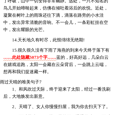
了呼吸，山中一切变得非常幽静。远处，一只不知名的
鸟儿开始啼啭起来，仿佛在倾吐着浴后的欢悦。近处，
凝聚在树叶上的雨珠还往下滴，滴落在路旁的小水洼
中，发出异常清脆的音响。不一会儿，一条彩虹挂在空
中，发出耀眼的光芒。
14.天长地久有时尽，此恨绵绵无绝期!
15.很久很久没有下雨了海燕的到来今天终于落下有
……此处隐藏5073个字……
蓝的，好高好远，几朵白云
在嬉戏追跑，太阳一会藏在云朵背后，一会跳上云端，
想再和我们捉迷藏一样。
雨过天晴的唯美句子7
1、和风吹过天际，终于迎来了太阳，经过一番洗刷
后，大地焕发出新意。
2、天晴了、女人你慢慢扫屋，我为你去扫天下了。