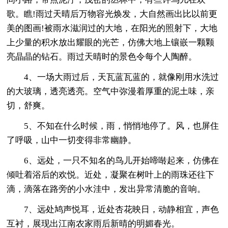
歌。瞧!雨过天晴后万物容光焕发，大自然画出比以前更
美的图画!被雨水滋润过的大地，在阳光的照射下，大地
上少量的积水放出耀眼的光芒，仿佛大地上镶嵌一颗颗
亮晶晶的钻石。雨过天晴时的景色令每个人陶醉。
4、一场大雨过后，天瓦蓝瓦蓝的，就像刚用水洗过
的大玻璃，透亮透亮。空气中弥漫着厚重的泥土味，亲
切，舒爽。
5、不知在什么时候，雨，悄悄地停了。风，也屏住
了呼吸，山中一切变得非常幽静。
6、远处，一只不知名的鸟儿开始啼啭起来，仿佛在
倾吐着浴后的欢悦。近处，凝聚在树叶上的雨珠还往下
滴，滴落在路旁的小水洼中，发出异常清脆的音响。
7、远处鸠声悦耳，近处杏花映日，动静相宜，声色
互衬，展现出江南农家雨后新晴的明媚春光。