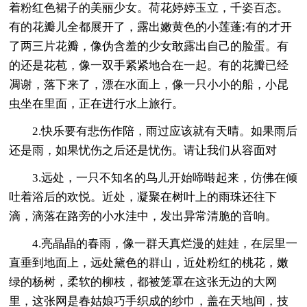
着粉红色裙子的美丽少女。荷花婷婷玉立，千姿百态。
有的花瓣儿全都展开了，露出嫩黄色的小莲蓬;有的才开
了两三片花瓣，像伪含羞的少女敢露出自己的脸蛋。有
的还是花苞，像一双手紧紧地合在一起。有的花瓣已经
凋谢，落下来了，漂在水面上，像一只小小的船，小昆
虫坐在里面，正在进行水上旅行。
2.快乐要有悲伤作陪，雨过应该就有天晴。如果雨后
还是雨，如果忧伤之后还是忧伤。请让我们从容面对
3.远处，一只不知名的鸟儿开始啼啭起来，仿佛在倾
吐着浴后的欢悦。近处，凝聚在树叶上的雨珠还往下
滴，滴落在路旁的小水洼中，发出异常清脆的音响。
4.亮晶晶的春雨，像一群天真烂漫的娃娃，在层里一
直垂到地面上，远处黛色的群山，近处粉红的桃花，嫩
绿的杨树，柔软的柳枝，都被笼罩在这张无边的大网
里，这张网是春姑娘巧手织成的纱巾，盖在天地间，技