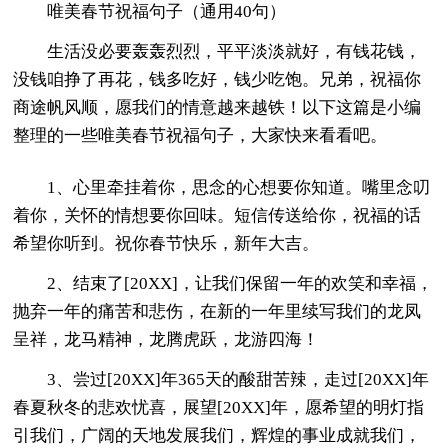
唯美春节祝福句子（通用40句）
生活没必要轰轰烈烈，平平淡淡就好，有钱花钱，
没钱咱挣了再花，钱多吃好，钱少吃饱。兄弟，祝福你
商途帆风顺，愿我们的情意越来越铁！以下这篇是小编
整理的一些唯美春节祝福句子，大家快来看看吧。
1、心里牵挂着你，思念的心想要你知道。嘴里念叨
着你，关怀的情想要你回味。短信传送给你，祝福的话
希望你听到。祝你春节快乐，新年大吉。
2、结束了[20XX]，让我们保留一年的欢笑和幸福，
抛弃一年的痛苦和悲伤，在新的一年里续写我们的龙凤
呈祥，龙马精神，龙腾虎跃，龙游四海！
3、尝过[20XX]年365天的酸甜苦辣，走过[20XX]年
春夏秋冬的悲欢忧喜，展望[20XX]年，愿希望的明灯指
引我们，广阔的天地发展我们，辉煌的事业成就我们，