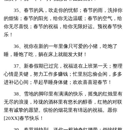
35、春节的风，吹走你的忧郁；春节的雨，洗掉你
的烦恼；春节的阳光，给你无边温暖；春节的空气，给
你无尽喜悦；春节的祝福，给你无限好运。预祝春节快
乐！
36、祝你在新的一年里像只可爱的小猪，吃饱了
睡，睡饱了吃，躺在床上就能发大财！
37、新春假期已过完，祝福送在上班第一天；整理
心情是关键，努力工作多赚钱；忙里别忘偷会闲，多多
进补记心间；早起早睡身体健；欢欢喜喜迎春节！
38、雪地的脚印里有满满的快乐，摇曳的红烛里有
无尽的浪漫，玲珑的酒杯里有悠长的醇香，红艳的对联
里有诚挚的愿望。缤纷的烟花里有绵远的祝福。愿你
[20XX]春节快乐！
39、春节就快到，送你一根神奇红腰带：烦恼忧愁