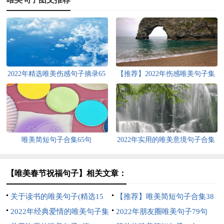
2022年精选唯美伤感句子摘录65
【推荐】2022年伤感唯美句子集
条
合78条
唯美简短句子合集65句
2022年实用的唯美意境句子合集
40条
【唯美春节祝福句子】相关文章：
关于读书的唯美句子(精选15
【推荐】唯美简短句子合集38
篇)
2022年经典爱情的唯美句子集
条
2022年朋友圈唯美句子79句