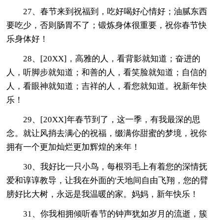
27、春节来到祝福到，吃好喝好心情好；油腻东西
要吃少，否则肠胃不了；锻炼身体很重要，祝你春节快
乐身体好！
28、[20XX]，高雅的人，看背影就知道；奋进的
人，听脚步就知道；和善的人，看笑脸就知道；自信的
人，看眼神就知道；吉祥的人，看您就知道。祝新年快
乐！
29、[20XX]年春节到了，这一季，有我最深的思
念。就让风捎去满心的祝福，缀满你甜蜜的梦境，祝你
拥有一个更加灿烂更加辉煌的来年！
30、我好比一只小鸟，每根羽毛上有着您的深情抚
爱和谆谆教导，让我在外面的'天地间自由飞翔，您的臂
膀好比大树，永远是我温暖的家。妈妈，新年快乐！
31、你我相拥倾听春节的钟声犹如岁月的流逝，簇