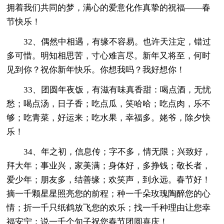
拥着我们共同的梦，满心的爱意化作真挚的祝福——春
节快乐！
32、偶然中相遇，有缘不容易。也许天注定，错过
多可惜。明知相思苦，寸心难言尽。新年又将至，何时
见到你？祝你新年快乐。你想我吗？我好想你！
33、团圆年夜饭，有滋有味真香甜：喝点酒，无忧
愁；喝点汤，日子香；吃点瓜，笑哈哈；吃点肉，乐不
够；吃青菜，好运来；吃水果，幸福多。姥爷，除夕快
乐！
34、年之初，信息传；字不多，情无限；兴致好，
拜大年；事业兴，家美满；身体好，多挣钱；敬长者，
爱少年；朋友多，结善缘；欢笑声，到永远。春节好！
摘一千颗星星照亮您的前程；种一千朵玫瑰陶醉您的心
情；折一千只纸鹤放飞您的欢乐；找一千种理由让您幸
福安宁；说一千个句子祝您春节团圆喜庆！