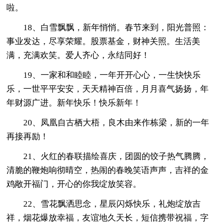
啦。
18、白雪飘飘，新年悄悄。春节来到，阳光普照：
事业发达，尽享荣耀。股票基金，财神关照。生活美
满，充满欢笑。爱人齐心，永结同好！
19、一家和和睦睦，一年开开心心，一生快快乐
乐，一世平平安安，天天精神百倍，月月喜气扬扬，年
年财源广进。新年快乐！快乐新年！
20、凤凰自古栖大梧，良木由来作栋梁，新的一年
再接再励！
21、火红的春联描绘喜庆，团圆的饺子热气腾腾，
清脆的鞭炮响彻晴空，热闹的春晚笑语声声，吉祥的金
鸡敞开福门，开心的你我绽放笑容。
22、雪花飘洒思念，星辰闪烁快乐，礼炮绽放吉
祥，烟花爆放幸福，友谊地久天长，短信携带祝福，字