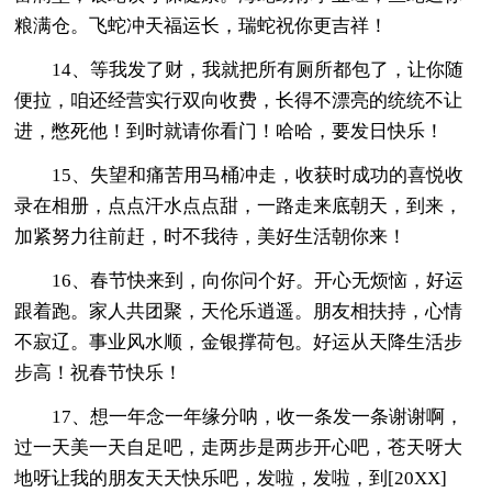
粮满仓。飞蛇冲天福运长，瑞蛇祝你更吉祥！
14、等我发了财，我就把所有厕所都包了，让你随
便拉，咱还经营实行双向收费，长得不漂亮的统统不让
进，憋死他！到时就请你看门！哈哈，要发日快乐！
15、失望和痛苦用马桶冲走，收获时成功的喜悦收
录在相册，点点汗水点点甜，一路走来底朝天，到来，
加紧努力往前赶，时不我待，美好生活朝你来！
16、春节快来到，向你问个好。开心无烦恼，好运
跟着跑。家人共团聚，天伦乐逍遥。朋友相扶持，心情
不寂辽。事业风水顺，金银撑荷包。好运从天降生活步
步高！祝春节快乐！
17、想一年念一年缘分呐，收一条发一条谢谢啊，
过一天美一天自足吧，走两步是两步开心吧，苍天呀大
地呀让我的朋友天天快乐吧，发啦，发啦，到[20XX]