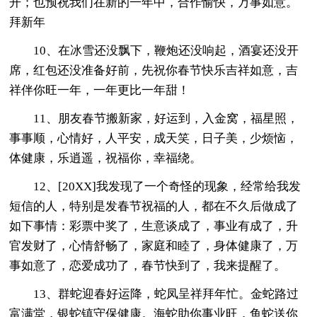
开；也预祝我们在新的一年中，合作愉快，万事如意。
拜新年
10、在冰雪还没飘下，鞭炮还没响起，酒宴还没开
席，红包还没准备好前，先祝你春节快乐吉祥如意，吉
祥伴你旺一年，一年更比一年甜！
11、朋友春节搬新家，好运到，入金窝，福星照，
事事顺，心情好，人平安，成天笑，日子美，少烦恼，
体健康，乐逍遥，祝福你，幸福绕。
12、[20XX]我发现了一个奇怪的现象，经常给我发
短信的人，特别是发春节祝福的人，都在不久后做成了
如下事情：彩票中奖了，生意谈成了，事业有成了，升
官发财了，心情舒畅了，家庭和睦了，身体健康了，万
事如意了，恋爱成功了，春节快到了，我来提醒了。
13、群蛇迎春好运降，蛇凤呈祥拜年忙。金蛇路过
富满堂，银蛇镇守保健康。海蛇助你事业旺，鱼蛇送你