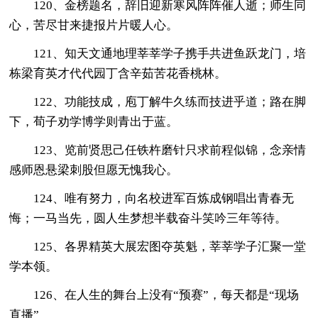
120、金榜题名，辞旧迎新寒风阵阵催人逝；师生同
心，苦尽甘来捷报片片暖人心。
121、知天文通地理莘莘学子携手共进鱼跃龙门，培
栋梁育英才代代园丁含辛茹苦花香桃林。
122、功能技成，庖丁解牛久练而技进乎道；路在脚
下，荀子劝学博学则青出于蓝。
123、览前贤思己任铁杵磨针只求前程似锦，念亲情
感师恩悬梁刺股但愿无愧我心。
124、唯有努力，向名校进军百炼成钢唱出青春无
悔；一马当先，圆人生梦想半载奋斗笑吟三年等待。
125、各界精英大展宏图夺英魁，莘莘学子汇聚一堂
学本领。
126、在人生的舞台上没有“预赛”，每天都是“现场
直播”