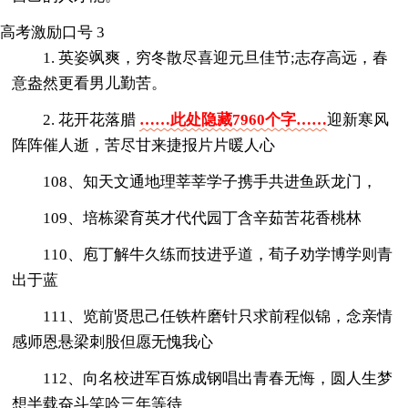
高考激励口号 3
1. 英姿飒爽，穷冬散尽喜迎元旦佳节;志存高远，春
意盎然更看男儿勤苦。
2. 花开花落腊
……此处隐藏7960个字……
迎新寒风
阵阵催人逝，苦尽甘来捷报片片暖人心
108、知天文通地理莘莘学子携手共进鱼跃龙门，
109、培栋梁育英才代代园丁含辛茹苦花香桃林
110、庖丁解牛久练而技进乎道，荀子劝学博学则青
出于蓝
111、览前贤思己任铁杵磨针只求前程似锦，念亲情
感师恩悬梁刺股但愿无愧我心
112、向名校进军百炼成钢唱出青春无悔，圆人生梦
想半载奋斗笑吟三年等待