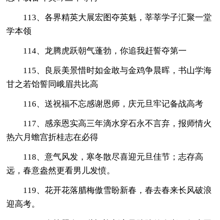
113、各界精英大展宏图夺英魁，莘莘学子汇聚一堂
学本领
114、龙腾虎跃朝气蓬勃，你追我赶誓夺第一
115、良辰美景惜时如金敢与金鸡争晨晖，书山学海
甘之若饴誓同峨眉共比高
116、送祝福不忘感谢恩师，庆元旦牢记备战高考
117、感亲恩实高三年滴水穿石永不言弃，报师情火
热六月蟾宫折桂志在必得
118、意气风发，寒冬散尽喜迎元旦佳节；志存高
远，春意盎然更看男儿发愤。
119、花开花落腊梅傲雪盼新春，春去春来长风破浪
迎高考。