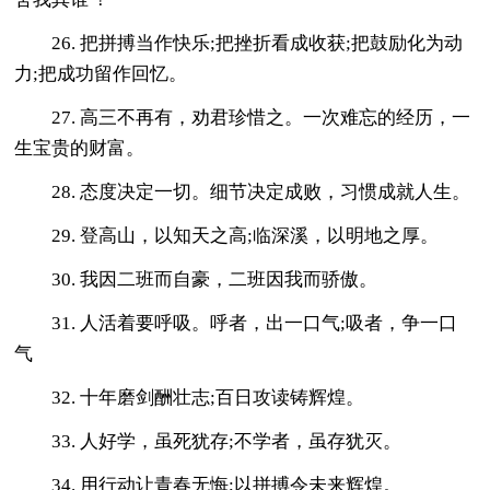
26. 把拼搏当作快乐;把挫折看成收获;把鼓励化为动
力;把成功留作回忆。
27. 高三不再有，劝君珍惜之。一次难忘的经历，一
生宝贵的财富。
28. 态度决定一切。细节决定成败，习惯成就人生。
29. 登高山，以知天之高;临深溪，以明地之厚。
30. 我因二班而自豪，二班因我而骄傲。
31. 人活着要呼吸。呼者，出一口气;吸者，争一口
气
32. 十年磨剑酬壮志;百日攻读铸辉煌。
33. 人好学，虽死犹存;不学者，虽存犹灭。
34. 用行动让青春无悔;以拼搏令未来辉煌。