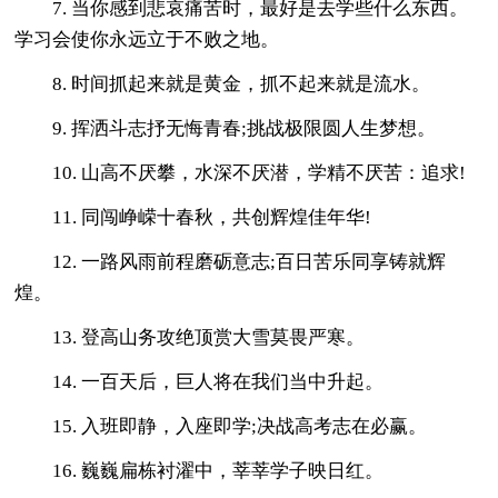
7. 当你感到悲哀痛苦时，最好是去学些什么东西。
学习会使你永远立于不败之地。
8. 时间抓起来就是黄金，抓不起来就是流水。
9. 挥洒斗志抒无悔青春;挑战极限圆人生梦想。
10. 山高不厌攀，水深不厌潜，学精不厌苦：追求!
11. 同闯峥嵘十春秋，共创辉煌佳年华!
12. 一路风雨前程磨砺意志;百日苦乐同享铸就辉
煌。
13. 登高山务攻绝顶赏大雪莫畏严寒。
14. 一百天后，巨人将在我们当中升起。
15. 入班即静，入座即学;决战高考志在必赢。
16. 巍巍扁栋衬濯中，莘莘学子映日红。