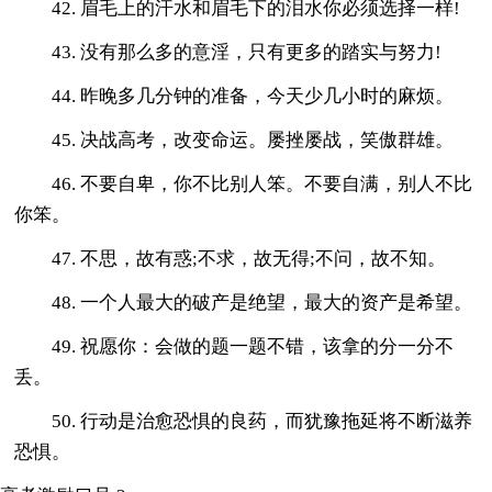
42. 眉毛上的汗水和眉毛下的泪水你必须选择一样!
43. 没有那么多的意淫，只有更多的踏实与努力!
44. 昨晚多几分钟的准备，今天少几小时的麻烦。
45. 决战高考，改变命运。屡挫屡战，笑傲群雄。
46. 不要自卑，你不比别人笨。不要自满，别人不比
你笨。
47. 不思，故有惑;不求，故无得;不问，故不知。
48. 一个人最大的破产是绝望，最大的资产是希望。
49. 祝愿你：会做的题一题不错，该拿的分一分不
丢。
50. 行动是治愈恐惧的良药，而犹豫拖延将不断滋养
恐惧。