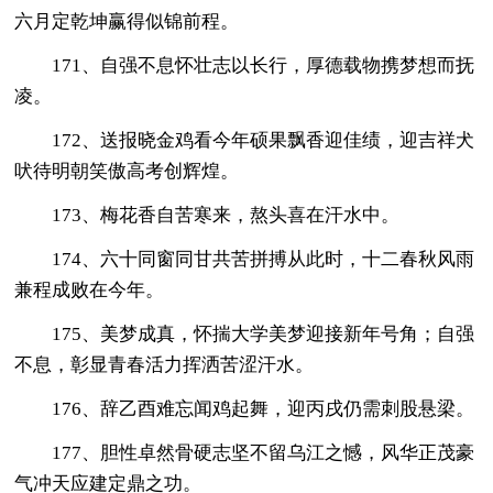
六月定乾坤赢得似锦前程。
171、自强不息怀壮志以长行，厚德载物携梦想而抚
凌。
172、送报晓金鸡看今年硕果飘香迎佳绩，迎吉祥犬
吠待明朝笑傲高考创辉煌。
173、梅花香自苦寒来，熬头喜在汗水中。
174、六十同窗同甘共苦拼搏从此时，十二春秋风雨
兼程成败在今年。
175、美梦成真，怀揣大学美梦迎接新年号角；自强
不息，彰显青春活力挥洒苦涩汗水。
176、辞乙酉难忘闻鸡起舞，迎丙戌仍需刺股悬梁。
177、胆性卓然骨硬志坚不留乌江之憾，风华正茂豪
气冲天应建定鼎之功。