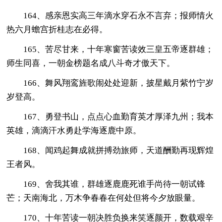
164、感亲恩实高三年滴水穿石永不言弃；报师情火
热六月蟾宫折桂志在必得。
165、苦尽甘来，十年寒窗苦读效三皇五帝逐群雄；
师生同喜，一朝金榜题名成八斗奇才傲天下。
166、舞风翔鸾旌歌闹处处迎新，披星戴月紫竹宁岁
岁登高。
167、勇登书山，点点心血勤育英才厚泽九州；我本
英雄，滴滴汗水勇赴学海逐鹿中原。
168、闻鸡起舞成就拼搏劲旅师，天道酬勤再现辉煌
王者风。
169、舍我其谁，群雄逐鹿鹿死谁手尚待一朝试锋
芒；天南海北，万木争春春在何处但将今夕放眼量。
170、十年苦读一朝决胜负换来笑逐颜开，数载艰辛