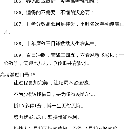
185、春风吹战鼓擂，今年高考谁怕谁！
186、懂得的不需要，不懂的没必要！
187、月考分数高低何足挂齿，平时名次浮动纯属正
常。
188、十年磨剑三日锋数载人生在其中。
189、百日冲刺，苦战三四五，喜看凰墩飞彩凤；一
心教学，笑迎七八九，争传瓜井育贤才。
高考激励口号 15
让过程更加完美 ，让结局不留遗憾。
不为少得A找借口，要为多得A找方法。
拼1A多得1分，搏一生无怨无悔。
努力就能成功，坚持就能胜利。
挑战人生是我无悔的选择，勇得4A是我不懈的追