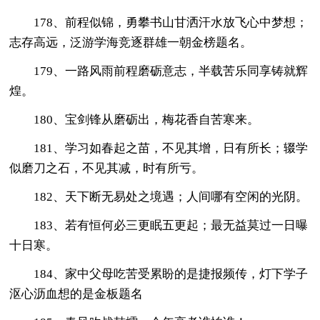
178、前程似锦，勇攀书山甘洒汗水放飞心中梦想；
志存高远，泛游学海竞逐群雄一朝金榜题名。
179、一路风雨前程磨砺意志，半载苦乐同享铸就辉
煌。
180、宝剑锋从磨砺出，梅花香自苦寒来。
181、学习如春起之苗，不见其增，日有所长；辍学
似磨刀之石，不见其减，时有所亏。
182、天下断无易处之境遇；人间哪有空闲的光阴。
183、若有恒何必三更眠五更起；最无益莫过一日曝
十日寒。
184、家中父母吃苦受累盼的是捷报频传，灯下学子
沤心沥血想的是金板题名