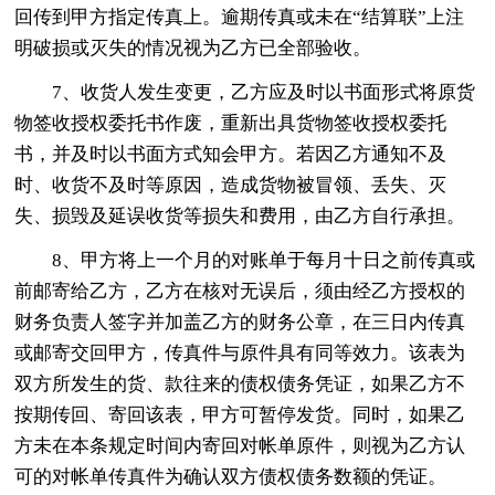
回传到甲方指定传真上。逾期传真或未在“结算联”上注
明破损或灭失的情况视为乙方已全部验收。
7、收货人发生变更，乙方应及时以书面形式将原货
物签收授权委托书作废，重新出具货物签收授权委托
书，并及时以书面方式知会甲方。若因乙方通知不及
时、收货不及时等原因，造成货物被冒领、丢失、灭
失、损毁及延误收货等损失和费用，由乙方自行承担。
8、甲方将上一个月的对账单于每月十日之前传真或
前邮寄给乙方，乙方在核对无误后，须由经乙方授权的
财务负责人签字并加盖乙方的财务公章，在三日内传真
或邮寄交回甲方，传真件与原件具有同等效力。该表为
双方所发生的货、款往来的债权债务凭证，如果乙方不
按期传回、寄回该表，甲方可暂停发货。同时，如果乙
方未在本条规定时间内寄回对帐单原件，则视为乙方认
可的对帐单传真件为确认双方债权债务数额的凭证。