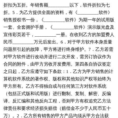
折扣为五折。年销售额_________以下，软件折扣为七
折。5．为乙方提供全面的资料，有《_________软件》
销售授权书一份，《_________软件》为期一年的试用版
一套、全套拥护手册，《_________软件》演示版光盘及
宣传彩页若干，_________一册。在收到乙方的加盟费人
民币_________万元后发出。6．对于甲方软件本身质量
问题所引起的故障，甲方将进行终身维护。7．乙方若需
对甲方软件进行改动并进行二次开发，需另订协议作为
合同的附件，由甲方另收开发费用。第四条自协议签定
之日起，乙方应遵守如下条款：1．乙方为甲方销售的计
算机软件系统的著作权、版权和其他知识产权等始终为
甲方所有。乙方不得独自或与任何第三方对软件系统
（包括正式版和试用版）进行翻制、复制、解密、反编
译、反汇编和其他反向工程，否则甲方有权追究乙方法
律责任和要求经济损失赔偿（赔偿金不少于人民币五十
万）。2．乙方所有销售的甲方产品均须从甲方合法获