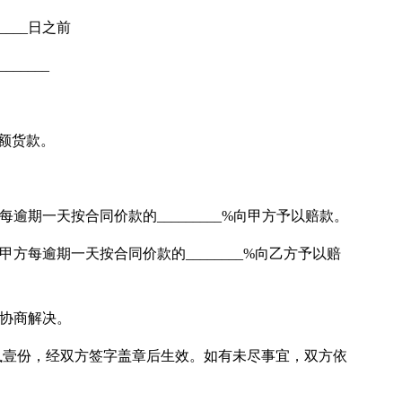
_____日之前
______
全额货款。
逾期一天按合同价款的_________%向甲方予以赔款。
方每逾期一天按合同价款的________%向乙方予以赔
方协商解决。
执壹份，经双方签字盖章后生效。如有未尽事宜，双方依