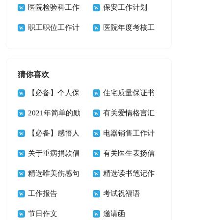
锦15篇
医院检验科工作
划
保安工作计划
计划15篇
职工职位工作计
医院年度考核工
划
作总结9篇
猜你喜欢
【必备】个人保
住宅质量保证书
证书三篇
2021年简单的励
九篇
有关爱情格言汇
志座右铭锦集67句
【必备】感悟人
总74句
电器销售工作计
生的格言合集60句
关于重病捐款倡
划
有关医生表扬信
议书集锦6篇
精选唯美伤感句
四篇
精选读书笔记作
子45条
工作报告
文三篇
考试祝福语
节日作文
邀请函