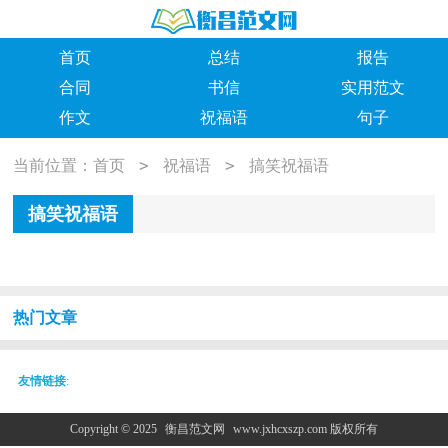
首页
总结
报告
合同
书信
实用范文
作文
祝福语
句子
>
>
当前位置：
首页
祝福语
搞笑祝福语
搞笑祝福语
热门文章
友情链接
:
Copyright © 2025
衡昌范文网
www.jxhcxszp.com 版权所有