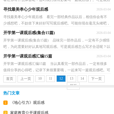
感怎么写才合适呢？下面是小编精心整理的《开学...
寻找最美孝心少年观后感
2026-03-04
寻找最美孝心少年观后感 看完一部经典作品以后，相信你会有不
少感想吧，不妨坐下来好好写写观后感吧。可能你现在毫无头绪吧，
以下是小编为大家整理的寻找最美孝心少年观后感，仅...
开学第一课观后感(集合15篇)
2026-03-04
开学第一课观后感(集合15篇) 品味完一部作品后，一定有不少感悟
吧，为此需要好好认真地写观后感。可是观后感怎么写才合适呢？以
下是小编为大家收集的开学第一课观后感，供大家参...
开学第一课观后感汇编15篇
2026-03-04
开学第一课观后感汇编15篇 当认真看完一部作品后，一定有很多
值得分享的心得吧，记录下来很重要哦，一起来写一篇观后感吧。可
能你现在毫无头绪吧，以下是小编为大家整理的开学第...
10
11
12
13
14
首页
上一页
下一页
尾页
热门文章
《地心引力》观后感
1
家庭教育公开课观后感
2